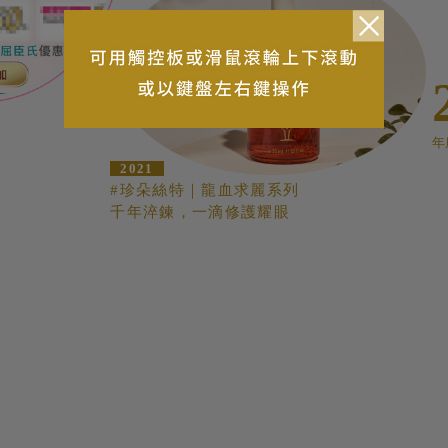
年
2021
#珍朵絲特｜龍血求麗系列
千年淬鍊，一滴修護耀眼