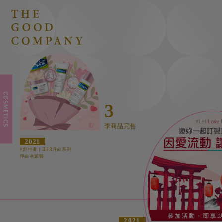
3
季商品完售
2021
#舒特膚｜BHR淨白系列
淨白有耀醫
2021